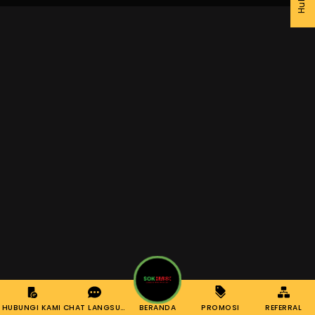
HUBUNGI KAMI
CHAT LANGSUNG
BERANDA
PROMOSI
REFERRAL