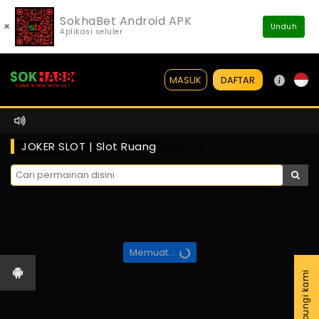
SokhaBet Android APK
×
Unduh
Aplikasi seluler
DAFTAR
MASUK
lnkom*** Tarik Dana USD
2,940.00
JOKER SLOT | Slot Ruang
Memuat...
Hubungi kami