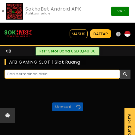
SokhaBet Android APK
×
Unduh
Aplikasi seluler
DAFTAR
MASUK
ks1* Setor Dana USD 3,140.00
AFB GAMING SLOT | Slot Ruang
Memuat...
Hubungi kami