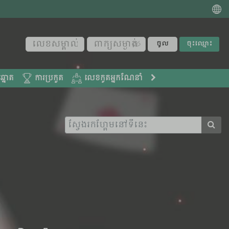
ចូល
ចុះឈ្មោះ
ឆ្នោត
ការប្រកួត
លេខកូតអ្នកណែនាំ