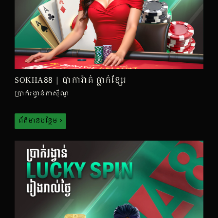
SOKHA88 | បាការ៉ាត់ ធ្លាក់ខ្សែរ
ប្រាក់រង្វាន់កាស៊ីណូ
ព័ត៌មាន​បន្ថែម