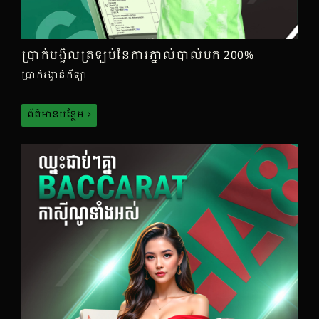
ប្រាក់បង្វិលត្រឡប់នៃការភ្នាល់បាល់បក 200%
ប្រាក់រង្វាន់កីឡា
ព័ត៌មាន​បន្ថែម