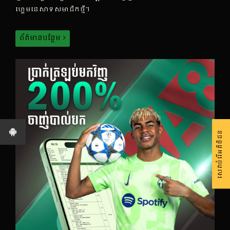
ហ្គេមនេសាទសមាជិកថ្មី។
ព័ត៌មាន​បន្ថែម
សេវាបំរើអតិថិជន