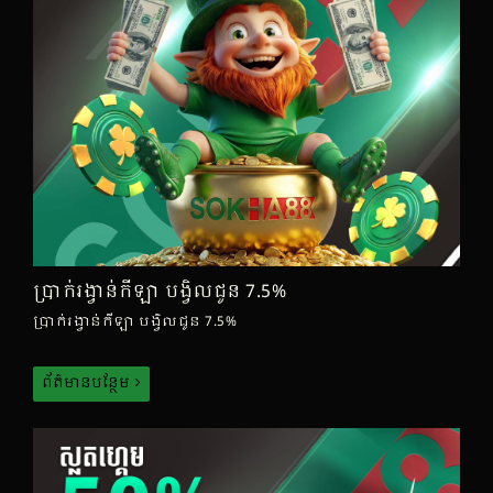
ប្រាក់រង្វាន់កីឡា បង្វិលជូន 7.5%
ប្រាក់រង្វាន់កីឡា បង្វិលជូន 7.5%
ព័ត៌មាន​បន្ថែម