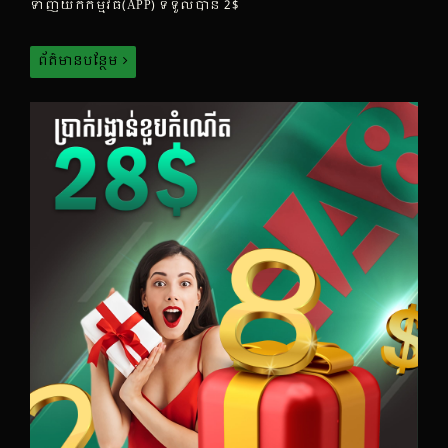
ទាញយកកម្មវីធី(APP) ទទួលបាន 2$
ព័ត៌មាន​បន្ថែម