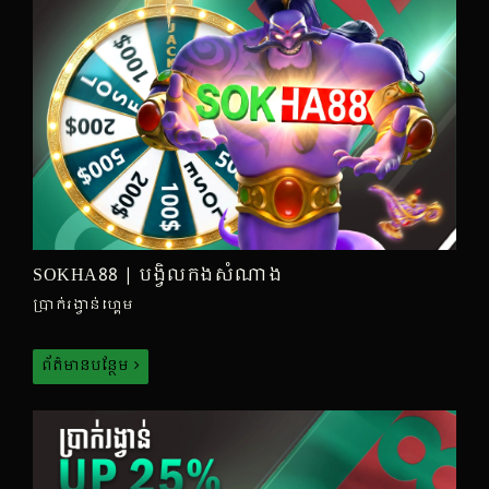
SOKHA88 | បង្វិលកងសំណាង
ប្រាក់រង្វាន់ហ្គេម
ព័ត៌មាន​បន្ថែម