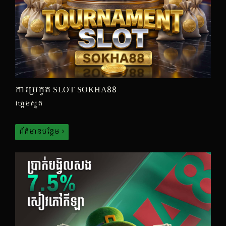
ការប្រកួត SLOT SOKHA88
ហ្គេមស្លុត
ព័ត៌មាន​បន្ថែម