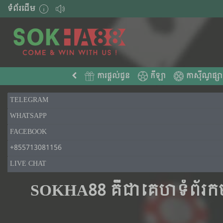
ទំព័រដើម
ការផ្តល់ជូន
កីឡា
កាស៊ីណូផ្សា
TELEGRAM
WHATSAPP
FACEBOOK
+855713081156
LIVE CHAT
SOKHA88 គឺជាគេហទំព័រកម្ស