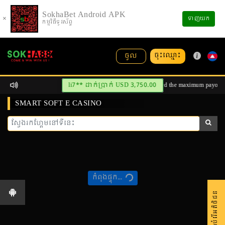
SokhaBet Android APK
×
ទាញយក
កម្មវិធីទូរស័ព្ទ
ចុះឈ្មោះ
ចូល
li7** ដាក់ប្រាក់ USD 3,750.00
Dear all, kindly be informed the maximum payout 
SMART SOFT E CASINO
កំពុងផ្ទុក...
សេវាបំរើអតិថិជន