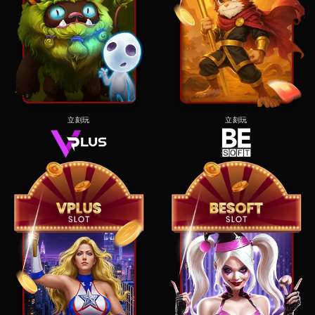
立刻玩
立刻玩