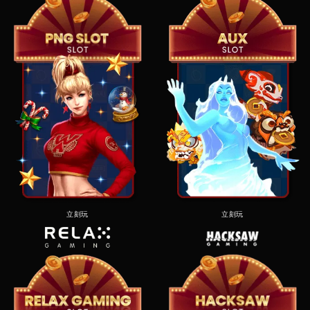
立刻玩
立刻玩