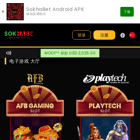
SokhaBet Android APK
×
下载
移动应用程式
注册
登录
CHANMR**** 存款 USD 3,170.00
电子游戏 大厅