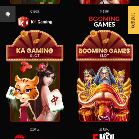
立刻玩
立刻玩
联系我们
立刻玩
立刻玩