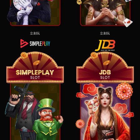
立刻玩
立刻玩