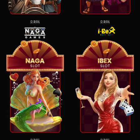
立刻玩
立刻玩