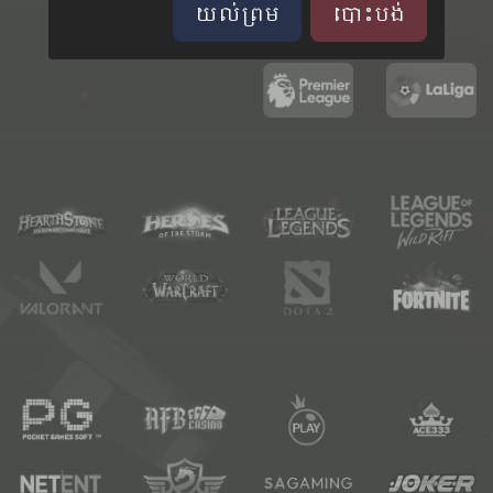
យល់ព្រម
បោះបង់
ដៃគូកីឡា