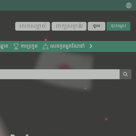
ចូល
ចុះឈ្មោះ
ឆ្នោត
ការប្រកួត
លេខកូតអ្នកណែនាំ